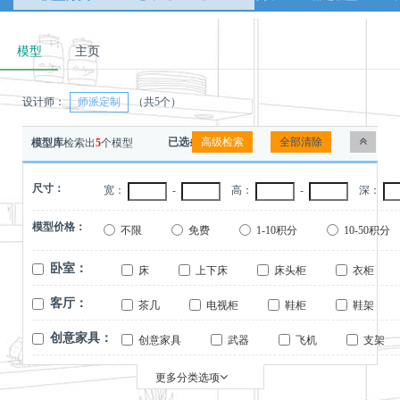
模型
主页
设计师：
师派定制
（共5个）
高级检索
全部清除
已选条件：
模型库
检索出
5
个模型
尺寸：
宽：
-
高：
-
深：
模型价格：
不限
免费
1-10积分
10-50积分
卧室：
床
上下床
床头柜
衣柜
衣帽间
衣柜门
床头
客厅：
茶几
电视柜
鞋柜
鞋架
楼梯柜
客厅陈列柜
客厅整体柜
创意家具：
创意家具
武器
飞机
支架
更多分类选项