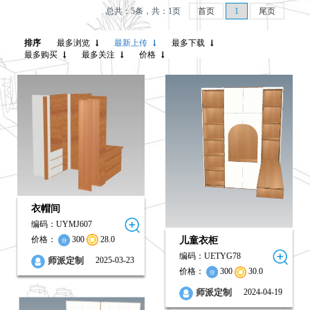
总共：5条，共：1页
首页
1
尾页
0
0
0
0
0
0
排序
最多浏览
最新上传
最多下载
最多购买
最多关注
价格
衣帽间
编码：UYMJ607
价格：
300
28.0
儿童衣柜
编码：UETYG78
0
0
0
2025-03-23
师派定制
价格：
300
30.0
0
0
0
2024-04-19
师派定制