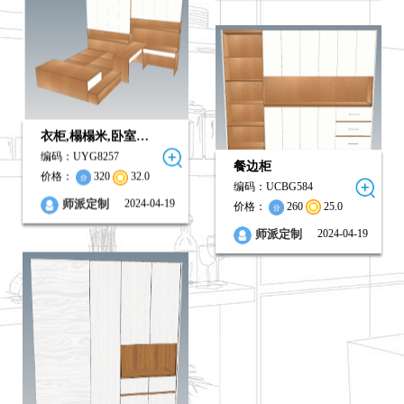
衣柜,榻榻米,卧室…
编码：UYG8257
餐边柜
价格：
320
32.0
编码：UCBG584
0
0
0
2024-04-19
师派定制
价格：
260
25.0
2024-04-19
师派定制