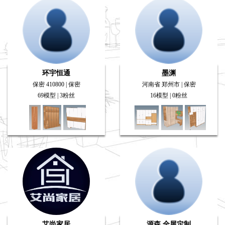
环宇恒通
墨渊
保密 410800 | 保密
河南省 郑州市 | 保密
69模型 | 3粉丝
16模型 | 0粉丝
艾尚家居
源森 全屋定制