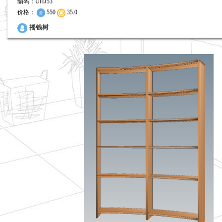
编码：UHJ53
价格：
550
35.0
0
摇钱树