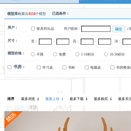
已选条件：
模型库
检索出
4154
个模型
用户：
家具邦出品
用户昵称：
（
尺寸：
宽：
-
高：
-
深：
模型价格：
不限
免费
1-10积分
10-50积分
书房：
学习桌
书柜
电脑桌
书房整体
11
排序
最多浏览
最新上传
最多下载
最多购买
最多关