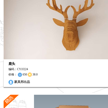
鹿头
编码：CYJJ224
价格：
650
38.0
0
家具邦出品