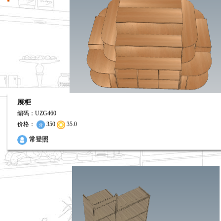
展柜
编码：UZG460
价格：
350
35.0
0
常登照