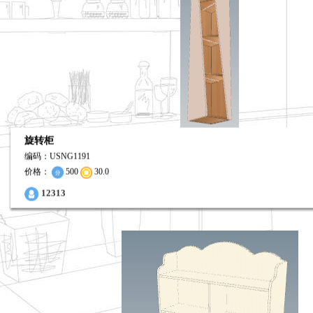
旋转柜
编码：USNG1191
价格：
500
30.0
0
12313