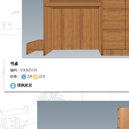
书桌
编码：UXXZ1155
价格：
220
22.0
0
璟枫家居