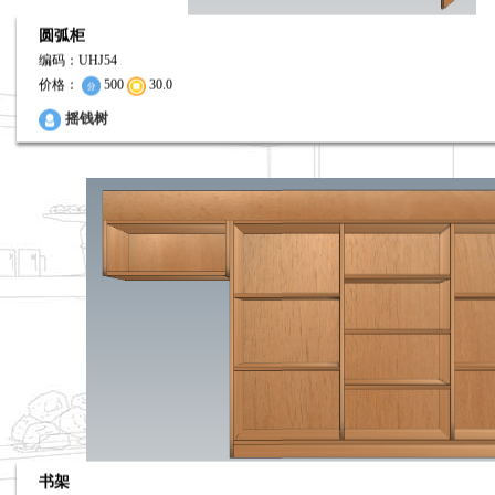
圆弧柜
编码：UHJ54
价格：
500
30.0
0
摇钱树
书架