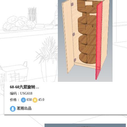
60-60六层旋转…
编码：USG618
价格：
650
45.0
0
茗雨出品