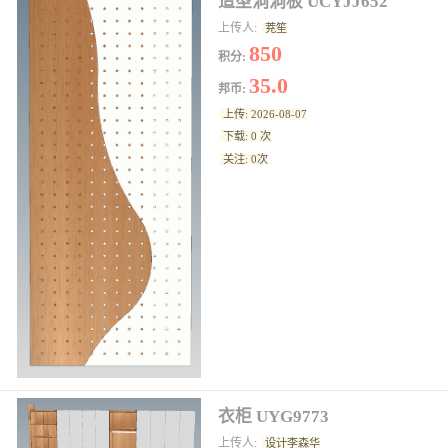
造型洞洞板 UCYJJ652
上传人:
茺笙
850
积分:
35.0
邦币:
上传: 2026-08-07
下载: 0 次
关注: 0次
衣柜 UYG9773
上传人:
设计李森华