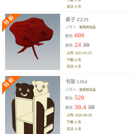
关注: 0 次
桌子 ZZ29
上传人:
家具邦出品
600
积分:
24
30
邦币:
上传: 2021-01-22
下载: 0 次
关注: 0 次
书架 SJ94
上传人:
家具邦出品
520
积分:
30.4
38
邦币:
上传: 2020-08-28
下载: 0 次
关注: 0 次