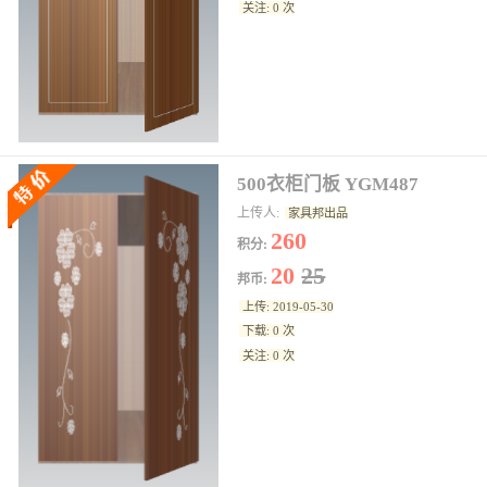
关注: 0 次
500衣柜门板 YGM487
上传人:
家具邦出品
260
积分:
20
25
邦币:
上传: 2019-05-30
下载: 0 次
关注: 0 次