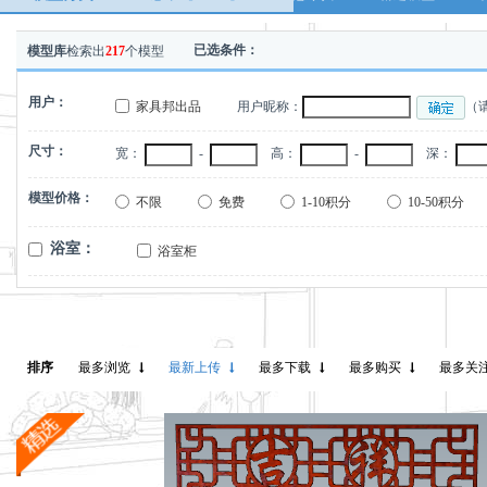
已选条件：
模型库
检索出
217
个模型
用户：
家具邦出品
用户昵称：
（
尺寸：
宽：
-
高：
-
深：
模型价格：
不限
免费
1-10积分
10-50积分
浴室：
浴室柜
2
排序
最多浏览
最新上传
最多下载
最多购买
最多关