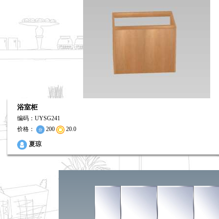
浴室柜
编码：UYSG241
价格：
200
20.0
0
夏琼