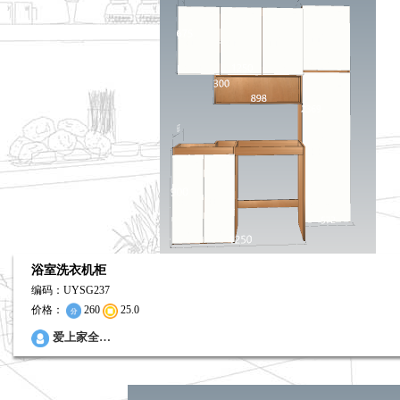
浴室洗衣机柜
编码：UYSG237
价格：
260
25.0
0
爱上家全…