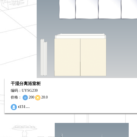
干湿分离浴室柜
编码：UYSG239
价格：
200
20.0
0
t151…