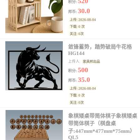
520
积分:
30.0
邦币:
上传: 2026-08-04
下载: 0 次
关注: 0次
敛锋蓄势，踏势破局牛花格
HG144
上传人:
家具邦出品
500
积分:
35.0
邦币:
上传: 2026-08-04
下载: 0 次
关注: 0次
象棋矮桌带简体棋子象棋矮桌
带简体棋子（棋盘桌
子:447mm*477mm*75mm）
QL5