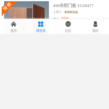
490衣柜门板 YGM477
上传人:
家具邦出品
260
积分:
20
25
邦币:
首页
模型库
社区
我的
上传: 2019-05-30
下载: 0 次
关注: 0 次
三角书柜 KTCLG27
上传人:
家具邦出品
620
积分:
30.4
38
邦币: