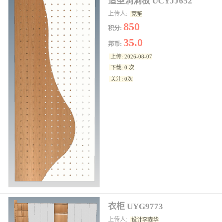
造型洞洞板 UCYJJ652
上传人:
茺笙
850
积分:
35.0
邦币:
上传: 2026-08-07
下载: 0 次
关注: 0次
衣柜 UYG9773
上传人:
设计李森华