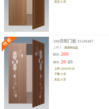
关注: 0 次
500衣柜门板 YGM487
上传人:
家具邦出品
260
积分:
20
25
邦币:
上传: 2019-05-30
下载: 0 次
关注: 0 次