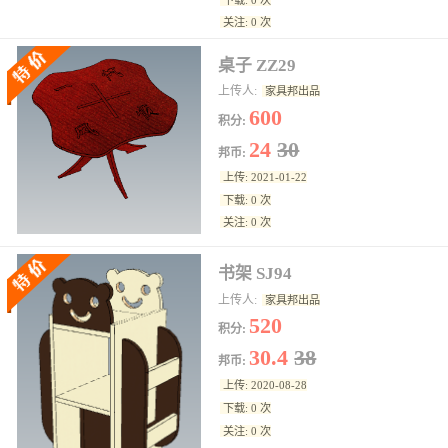
关注: 0 次
桌子 ZZ29
上传人:
家具邦出品
600
积分:
24
30
邦币:
上传: 2021-01-22
下载: 0 次
关注: 0 次
书架 SJ94
上传人:
家具邦出品
520
积分:
30.4
38
邦币:
上传: 2020-08-28
下载: 0 次
关注: 0 次